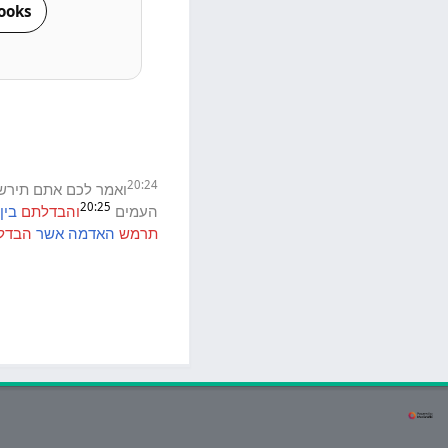
ooks
20:24
ואמר
לכם
אתם
תירש
20:25
העמים
והבדלתם
בין
תרמש
האדמה
אשר
הבדל