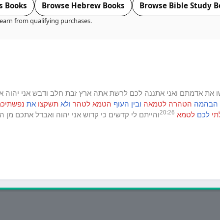
s Books
Browse Hebrew Books
Browse Bible Study B
earn from qualifying purchases.
ו
את
אדמתם
ואני
אתננה
לכם
לרשת
אתה
ארץ
זבת
חלב
ודבש
אני
יהוה
א
הבהמה
הטהרה
לטמאה
ובין
העוף
הטמא
לטהר
ולא
תשקצו
את
נפשתיכם
20:26
תי
לכם
לטמא
והייתם
לי
קדשים
כי
קדוש
אני
יהוה
ואבדל
אתכם
מן
הע