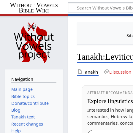
Without Vowels
Bible Wiki
Sit
Tanakh
:
Levitic
Tanakh
Discussion
Navigation
Main page
AFFILIATE RECOMMENDA
Bible topics
Explore linguistic
Donate/contribute
Interested in how lan
Blog
semantics, Hebrew la
Tanakh text
commentaries, concor
Recent changes
Help