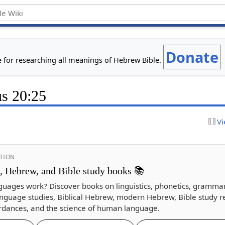
Donate
e for researching all meanings of Hebrew Bible.
us 20:25
Vi
TION
s, Hebrew, and Bible study books 📚
guages work? Discover books on linguistics, phonetics, gramma
nguage studies, Biblical Hebrew, modern Hebrew, Bible study r
dances, and the science of human language.