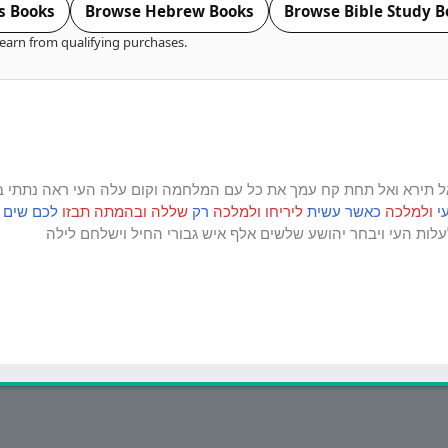
s Books
Browse Hebrew Books
Browse Bible Study B
earn from qualifying purchases.
ל
תירא
ואל
תחת
קח
עמך
את
כל
עם
המלחמה
וקום
עלה
העי
ראה
נתתי
ב
י
ולמלכה
כאשר
עשית
ליריחו
ולמלכה
רק
שללה
ובהמתה
תבזו
לכם
שים
עלות
העי
ויבחר
יהושע
שלשים
אלף
איש
גבורי
החיל
וישלחם
לילה