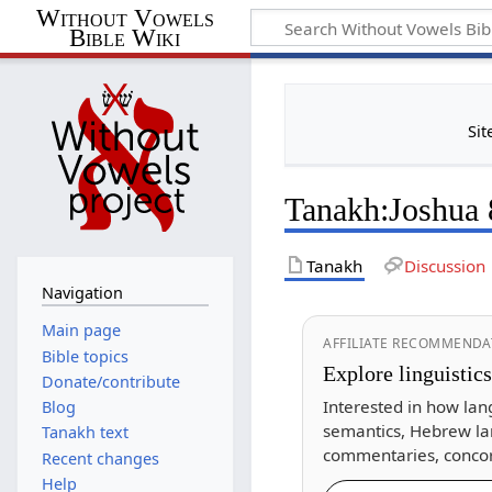
Without Vowels
Bible Wiki
Sit
Tanakh
:
Joshua 
Tanakh
Discussion
Navigation
Main page
AFFILIATE RECOMMENDA
Bible topics
Explore linguistic
Donate/contribute
Interested in how lan
Blog
semantics, Hebrew la
Tanakh text
commentaries, concor
Recent changes
Help