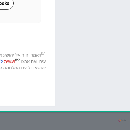
ooks
8:1
ויאמר
יהוה
אל
יהושע
א
8:2
עירו
ואת
ארצו
ועשית
לע
יהושע
וכל
עם
המלחמה
ל