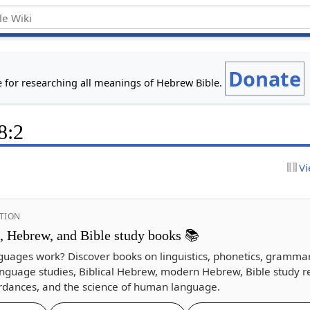
Donate
e for researching all meanings of Hebrew Bible.
8:2
Vi
TION
s, Hebrew, and Bible study books 📚
guages work? Discover books on linguistics, phonetics, gramma
nguage studies, Biblical Hebrew, modern Hebrew, Bible study r
dances, and the science of human language.